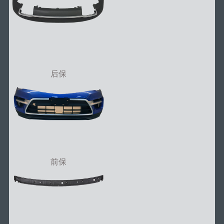
后保
前保