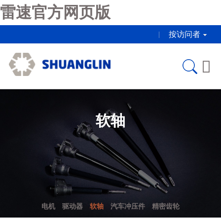
雷速官方网页版
按访问者

软轴
电机
驱动器
软轴
汽车冲压件
精密齿轮