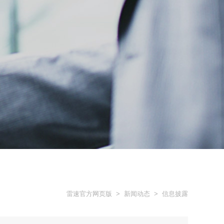
雷速官方网页版
>
新闻动态
>
信息披露