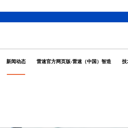
新闻动态
雷速官方网页版-雷速（中国）智造
技