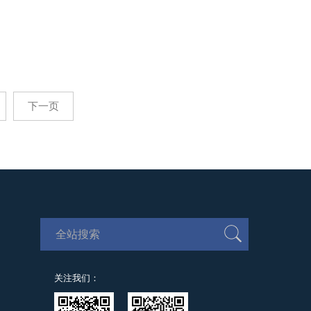
下一页
关注我们：