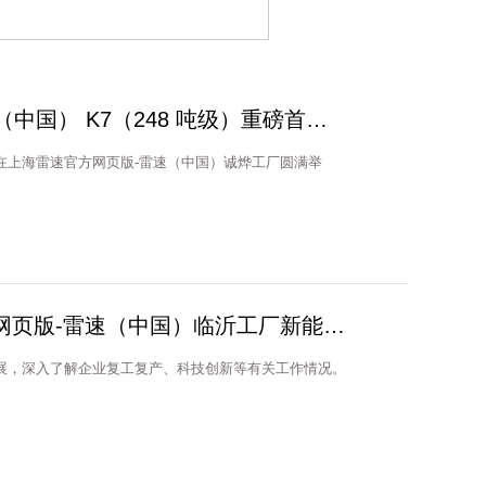
无人重载，智驾无界｜全球首款角模块无人矿卡・雷速官方网页版-雷速（中国） K7（248 吨级）重磅首发，开启矿山无人化新纪元
盛典在上海雷速官方网页版-雷速（中国）诚烨工厂圆满举
开足马力“赶订单”，奋力冲刺“开门红” | 山东省委书记林武调研雷速官方网页版-雷速（中国）临沂工厂新能源电驱动项目
展，深入了解企业复工复产、科技创新等有关工作情况。