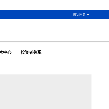
按访问者
术中心
投资者关系