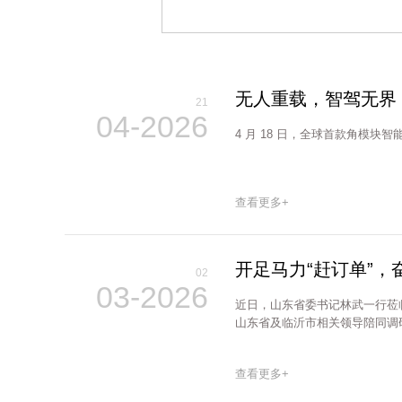
21
04-2026
4 月 18 日，全球首款角模
查看更多+
02
03-2026
近日，山东省委书记林武一行莅
山东省及临沂市相关领导陪同调
查看更多+