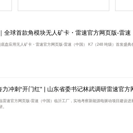
块智能底盘应用无人矿卡・雷速官方网页版-雷速（中国） K7（248 吨级）首发
临雷速官方网页版-雷速（中国）临沂工厂，实地考察新能源电驱动项目建设进
研。