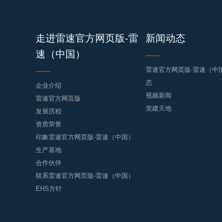
走进雷速官方网页版-雷
新闻动态
速（中国）
雷速官方网页版-雷速（中
态
企业介绍
视频新闻
雷速官方网页版
党建天地
发展历程
资质荣誉
印象雷速官方网页版-雷速（中国）
生产基地
合作伙伴
联系雷速官方网页版-雷速（中国）
EHS方针