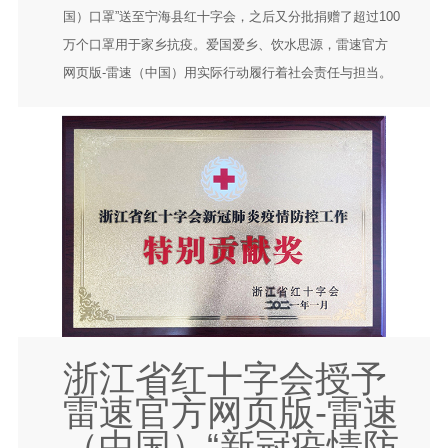
国）口罩”送至宁海县红十字会，之后又分批捐赠了超过100
万个口罩用于家乡抗疫。爱国爱乡、饮水思源，雷速官方
网页版-雷速（中国）用实际行动履行着社会责任与担当。
浙江省红十字会授予
雷速官方网页版-雷速
（中国）“新冠疫情防