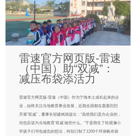
雷速官方网页版-雷速
（中国）助“双减”：
减压布袋添活力
雷速官方网页版-雷速（中国）作为宁海本土成长起来的企
业，始终关注当地教育事业发展，近期全国都在轰轰烈烈
开展“双减”，董事长邬建斌就提出：“虽然我们是办企业的，
但也应该为当地教育‘双减’做些什么。”于是萌生了给观澜小
学孩子们书包减负的想法，特别订制了1200个环保帆布袋