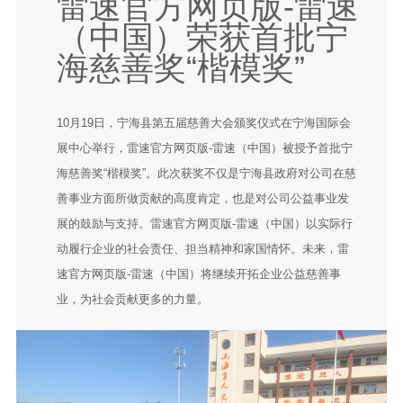
雷速官方网页版-雷速
（中国）荣获首批宁
海慈善奖“楷模奖”
10月19日，宁海县第五届慈善大会颁奖仪式在宁海国际会
展中心举行，雷速官方网页版-雷速（中国）被授予首批宁
海慈善奖“楷模奖”。此次获奖不仅是宁海县政府对公司在慈
善事业方面所做贡献的高度肯定，也是对公司公益事业发
展的鼓励与支持。雷速官方网页版-雷速（中国）以实际行
动履行企业的社会责任、担当精神和家国情怀。未来，雷
速官方网页版-雷速（中国）将继续开拓企业公益慈善事
业，为社会贡献更多的力量。