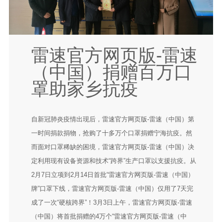
雷速官方网页版-雷速
（中国）捐赠百万口
罩助家乡抗疫
自新冠肺炎疫情出现后，雷速官方网页版-雷速（中国）第
一时间捐款捐物，抢购了十多万个口罩捐赠宁海抗疫。然
而面对口罩稀缺的困境，雷速官方网页版-雷速（中国）决
定利用现有设备资源和技术“跨界”生产口罩以支援抗疫。从
2月7日立项到2月14日首批“雷速官方网页版-雷速（中国）
牌”口罩下线，雷速官方网页版-雷速（中国）仅用了7天完
成了一次“硬核跨界”！3月3日上午，雷速官方网页版-雷速
（中国）将首批捐赠的4万个“雷速官方网页版-雷速（中