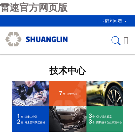
雷速官方网页版
按访问者

技术中心