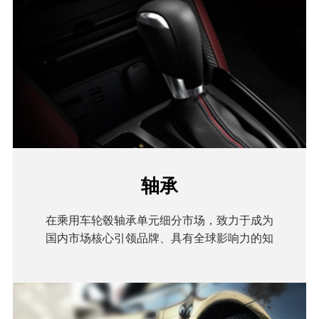
轴承
在乘用车轮毂轴承单元细分市场，致力于成为
国内市场核心引领品牌、具有全球影响力的知
名品牌