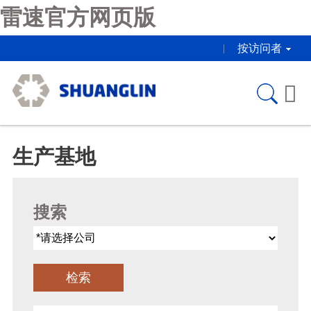
雷速官方网页版
按访问者

生产基地
搜索
检索