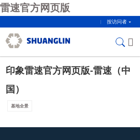
雷速官方网页版
按访问者

印象雷速官方网页版-雷速（中
国）
基地全景