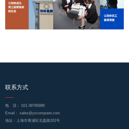
联系方式
电 话：
021-39785888
Email：
sales@yscomputer.com
地址：上海市青浦区北盈路202号