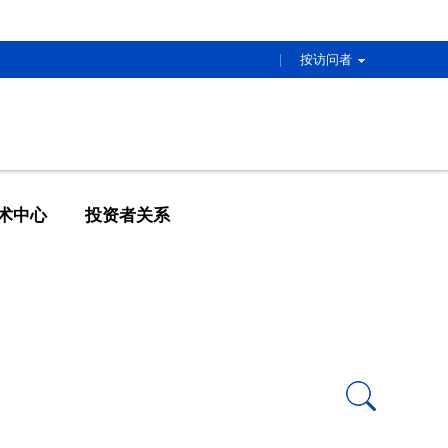
按访问者
术中心
投资者关系