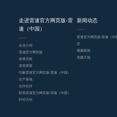
走进雷速官方网页版-雷
新闻动态
速（中国）
雷速官方网页版-雷速（中
态
企业介绍
视频新闻
雷速官方网页版
党建天地
发展历程
资质荣誉
印象雷速官方网页版-雷速（中国）
生产基地
合作伙伴
联系雷速官方网页版-雷速（中国）
EHS方针