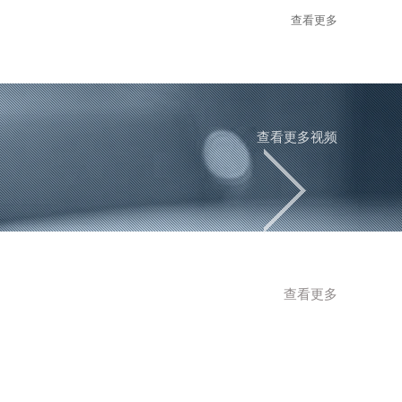
查看更多
查看更多视频
查看更多