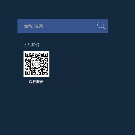
关注我们：