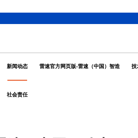
新闻动态
雷速官方网页版-雷速（中国）智造
技
社会责任