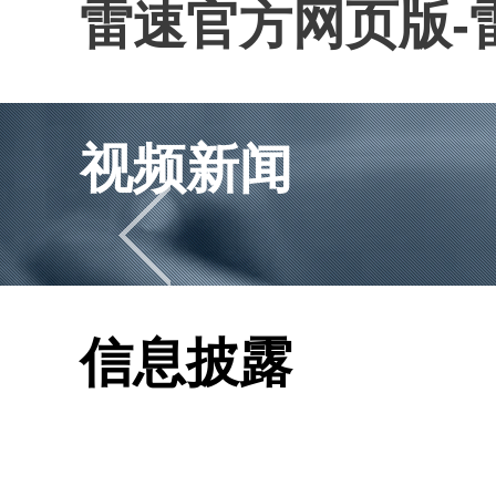
雷速官方网页版-
视频新闻
信息披露