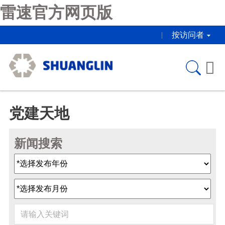
雷速官方网页版
按访问者

党建天地
新闻搜索