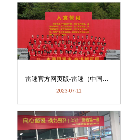
雷速官方网页版-雷速（中国）党委开展2023年“七一”主题党日活动
2023-07-11